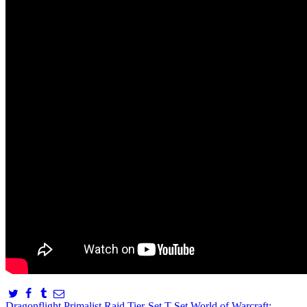
Dragonflight
Primalist Raid Tier-Set
T-Set
World of Warcraft: