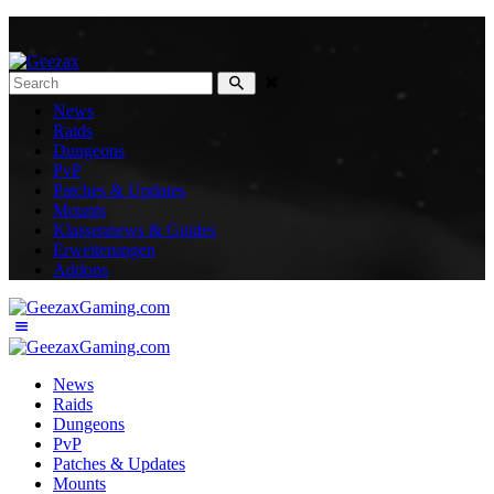
News
Raids
Dungeons
PvP
Patches & Updates
Mounts
Klassennews & Guides
Erweiterungen
Addons
News
Raids
Dungeons
PvP
Patches & Updates
Mounts