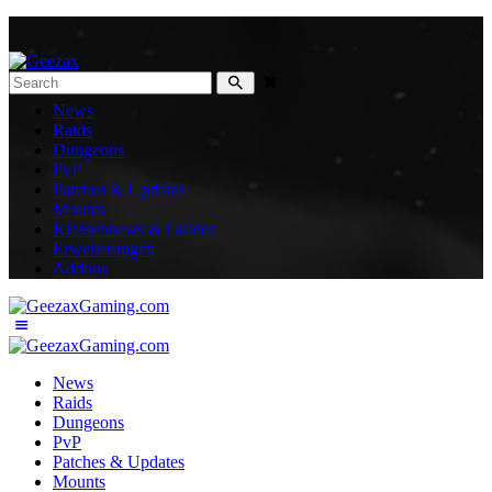
News
Raids
Dungeons
PvP
Patches & Updates
Mounts
Klassennews & Guides
Erweiterungen
Addons
News
Raids
Dungeons
PvP
Patches & Updates
Mounts