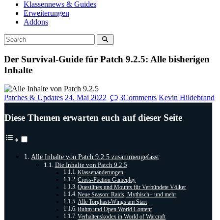
Klassennews & Guides
Erweiterungen
Addons
Der Survival-Guide für Patch 9.2.5: Alle bisherigen
Inhalte
Patches & Updates
24. Mai 2022
3
Comments
Kevin Hildebrand
Diese Themen erwarten euch auf dieser Seite
Alle Inhalte von Patch 9.2.5 zusammengefasst
Die Inhalte von Patch 9.2.5
Klassenänderungen
Cross-Faction Gameplay
Questlines und Mounts für Verbündete Völker
Neue Season: Raids, Mythisch+ und mehr
Alle Torghast-Wings am Start
Ruhm und Open World Content
Verhaltenskodex in World of Warcraft